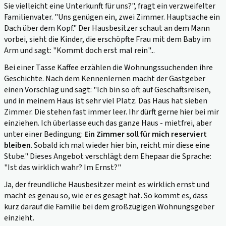
Sie vielleicht eine Unterkunft für uns?", fragt ein verzweifelter
Familienvater. "Uns genügen ein, zwei Zimmer. Hauptsache ein
Dach über dem Kopf." Der Hausbesitzer schaut an dem Mann
vorbei, sieht die Kinder, die erschöpfte Frau mit dem Baby im
Arm und sagt: "Kommt doch erst mal rein"...
Bei einer Tasse Kaffee erzählen die Wohnungssuchenden ihre
Geschichte. Nach dem Kennenlernen macht der Gastgeber
einen Vorschlag und sagt: "Ich bin so oft auf Geschäftsreisen,
und in meinem Haus ist sehr viel Platz. Das Haus hat sieben
Zimmer. Die stehen fast immer leer. Ihr dürft gerne hier bei mir
einziehen. Ich überlasse euch das ganze Haus -
mietfrei
, aber
unter einer Bedingung:
Ein Zimmer soll für mich reserviert
bleiben
. Sobald ich mal wieder hier bin, reicht mir diese eine
Stube." Dieses Angebot verschlägt dem Ehepaar die Sprache:
"Ist das wirklich wahr? Im Ernst?"
Ja, der freundliche Hausbesitzer meint es wirklich ernst und
macht es genau so, wie er es gesagt hat. So kommt es, dass
kurz darauf die Familie bei dem großzügigen Wohnungsgeber
einzieht.