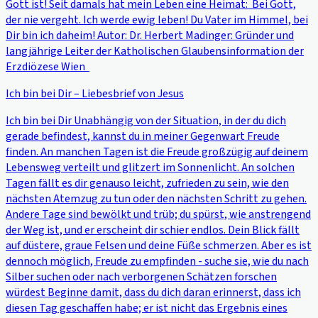
Gott ist! Seit damals hat mein Leben eine Heimat: Bei Gott,
der nie vergeht. Ich werde ewig leben! Du Vater im Himmel, bei
Dir bin ich daheim! Autor: Dr. Herbert Madinger: Gründer und
langjährige Leiter der Katholischen Glaubensinformation der
Erzdiözese Wien
Ich bin bei Dir – Liebesbrief von Jesus
Ich bin bei Dir Unabhängig von der Situation, in der du dich
gerade befindest, kannst du in meiner Gegenwart Freude
finden. An manchen Tagen ist die Freude großzügig auf deinem
Lebensweg verteilt und glitzert im Sonnenlicht. An solchen
Tagen fällt es dir genauso leicht, zufrieden zu sein, wie den
nächsten Atemzug zu tun oder den nächsten Schritt zu gehen.
Andere Tage sind bewölkt und trüb; du spürst, wie anstrengend
der Weg ist, und er erscheint dir schier endlos. Dein Blick fällt
auf düstere, graue Felsen und deine Füße schmerzen. Aber es ist
dennoch möglich, Freude zu empfinden - suche sie, wie du nach
Silber suchen oder nach verborgenen Schätzen forschen
würdest Beginne damit, dass du dich daran erinnerst, dass ich
diesen Tag geschaffen habe; er ist nicht das Ergebnis eines