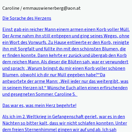
Caroline / emmauswienerberg@aon.at
Die Sprache des Herzens
Einst gab ein reicher Mann einem armen einen Korb voller Müll.
Der Arme nahm ihn still entgegen und ging seines Weges, ohne
ein Wort des Vorwurfs. Zu Hause entleerte er den Korb, reinigte
ihn mit Sorgfalt und füllte ihn mit den schönsten Blumen, die
er finden konnte. Dann kehrte er zurück und übergab den Korb
dem reichen Mann. Als dieser die Blüten sah, war er verwundert
und sprach: „Warum bringst du mir einen Korb voller schönen
Blumen, obwohl ich dir nur Müll gegeben habe?“Da
antwortete der arme Mann: „Weil jeder nur das weitergibt, was
in seinem Herzen ist.“ Wünsche Euch allen einen erfirschenden
und gesegneten Sommer. Caroline S.
Das war es, was mein Herz begehrte!
Als ich im 2. Weltkrieg in Gefangenschaft geriet, war es in den
Nächten so bitter kalt, dass wir nicht schlafen konnten. Unter
dem freien Sternenhimmel gingen wir auf und ab. Ich sah