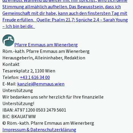
du erlebst Während du weiter mit mir sprichst, wird sich deine
Stimmung allmählich aufhellen. Das Bewusstsein, dass ich
Gemeinschaft mit dir habe, kann auch den finstersten Tag mit
Freude erfüllen. Quelle: Psalm 21,7; Sprüche 2,4 – Sarah Young
– Ich bin bei dir.
Pfarre Emmaus am Wienerberg
Röm.-kath. Pfarre Emmaus am Wienerberg
HerausgeberIn, Alleininhaber, Redaktion
Kontakt
Tesarekplatz 2, 1100 Wien
Telefon:
+43 1 616 34 00
E-Mail:
kanzlei@emmaus.wien
Unterstützung
Wir bedanken uns sehr herzlich für Ihre finanzielle
Unterstützung!
IBAN: AT97 1200 0503 2479 5601
BIC: BKAUATWW
© Röm.-kath. Pfarre Emmaus am Wienerberg
Impressum & Datenschutzerklärung