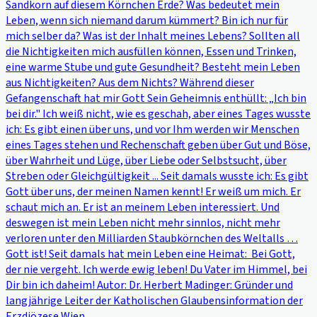
Sandkorn auf diesem Körnchen Erde? Was bedeutet mein
Leben, wenn sich niemand darum kümmert? Bin ich nur für
mich selber da? Was ist der Inhalt meines Lebens? Sollten all
die Nichtigkeiten mich ausfüllen können, Essen und Trinken,
eine warme Stube und gute Gesundheit? Besteht mein Leben
aus Nichtigkeiten? Aus dem Nichts? Während dieser
Gefangenschaft hat mir Gott Sein Geheimnis enthüllt: „Ich bin
bei dir." Ich weiß nicht, wie es geschah, aber eines Tages wusste
ich: Es gibt einen über uns, und vor Ihm werden wir Menschen
eines Tages stehen und Rechenschaft geben über Gut und Böse,
über Wahrheit und Lüge, über Liebe oder Selbstsucht, über
Streben oder Gleichgültigkeit ... Seit damals wusste ich: Es gibt
Gott über uns, der meinen Namen kennt! Er weiß um mich. Er
schaut mich an. Er ist an meinem Leben interessiert. Und
deswegen ist mein Leben nicht mehr sinnlos, nicht mehr
verloren unter den Milliarden Staubkörnchen des Weltalls …
Gott ist! Seit damals hat mein Leben eine Heimat: Bei Gott,
der nie vergeht. Ich werde ewig leben! Du Vater im Himmel, bei
Dir bin ich daheim! Autor: Dr. Herbert Madinger: Gründer und
langjährige Leiter der Katholischen Glaubensinformation der
Erzdiözese Wien