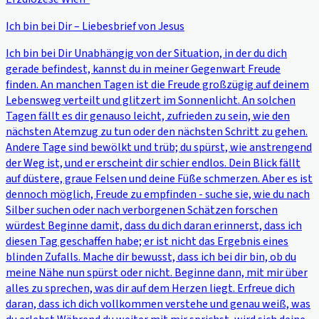
Ich bin bei Dir – Liebesbrief von Jesus
Ich bin bei Dir Unabhängig von der Situation, in der du dich
gerade befindest, kannst du in meiner Gegenwart Freude
finden. An manchen Tagen ist die Freude großzügig auf deinem
Lebensweg verteilt und glitzert im Sonnenlicht. An solchen
Tagen fällt es dir genauso leicht, zufrieden zu sein, wie den
nächsten Atemzug zu tun oder den nächsten Schritt zu gehen.
Andere Tage sind bewölkt und trüb; du spürst, wie anstrengend
der Weg ist, und er erscheint dir schier endlos. Dein Blick fällt
auf düstere, graue Felsen und deine Füße schmerzen. Aber es ist
dennoch möglich, Freude zu empfinden - suche sie, wie du nach
Silber suchen oder nach verborgenen Schätzen forschen
würdest Beginne damit, dass du dich daran erinnerst, dass ich
diesen Tag geschaffen habe; er ist nicht das Ergebnis eines
blinden Zufalls. Mache dir bewusst, dass ich bei dir bin, ob du
meine Nähe nun spürst oder nicht. Beginne dann, mit mir über
alles zu sprechen, was dir auf dem Herzen liegt. Erfreue dich
daran, dass ich dich vollkommen verstehe und genau weiß, was