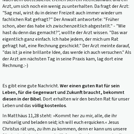
Arzt,
um sich noch ein wenig zu unterhalten. Da fragt der
Arzt
:
"Sag mal, wirst du in deiner Freizeit auch immer wieder um
fachlichen Rat gefragt?" Der
Anwalt
antwortete: "Früher
schon, aber das habe ich zwischenzeitlich abgestellt." - "Wie
hast du denn das gemacht?", wollte der
Arzt
wissen. "Das war
eigentlich ganz einfach. Ich habe jedem, der mich um Rat
gefragt hat, eine Rechnung geschickt." Der
Arzt
meinte darauf,
"das ist ja eine brillante Idee, das werde ich auch versuchen." Als
der
Arzt
am nächsten Tag in seine Praxis kam, lag dort eine
Rechnung.:-)
Es gibt eine gute Nachricht.
Wer einen guten Rat für sein
Leben, für die Gegenwart und Zukunft braucht, bekommt
diesen in der Bibel.
Dort erhalten wir den besten Rat für unser
Leben und das
völlig kostenlos
.
In Matthäus 11,28 steht: »Kommt her zu mir, alle, die ihr
mühselig und beladen seid; ich will euch erquicken.« Jesus
Christus rät uns, zu ihm zu kommen, denn er kann uns unsere