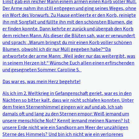
Einst gab ein reicher Mann einem armen einen Korb voller Müll.
Der Arme nahm ihn still entgegen und ging seines Weges, ohne
ein Wort des Vorwurfs. Zu Hause entleerte er den Korb, reinigte
ihn mit Sorgfalt und füllte ihn mit den schönsten Blumen, die
er finden konnte. Dann kehrte er zurück und übergab den Korb
dem reichen Mann. Als dieser die Blüten sah, war er verwundert
und sprach: „Warum bringst du mir einen Korb voller schönen
Blumen, obwohl ich dir nur Müll gegeben habe?“Da
antwortete der arme Mann: „Weil jeder nur das weitergibt, was
in seinem Herzen ist.“ Wünsche Euch allen einen erfirschenden
und gesegneten Sommer. Caroline S.
Das war es, was mein Herz begehrte!
Als ich im 2. Weltkrieg in Gefangenschaft geriet, war es in den
Nächten so bitter kalt, dass wir nicht schlafen konnten. Unter
dem freien Sternenhimmel gingen wir auf und ab. Ich sah
damals oft und lang zu den Sternen empor: Weiß jemand um
unsere menschliche Not? Kennt jemand meinen Namen? Ist
unsere Erde nicht wie ein Sandkorn am Meer der unzähligen
Sterne des Himmels? Und bin ich nicht wie ein verlorenes