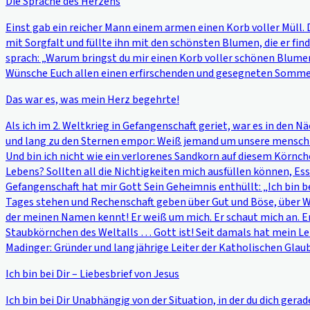
Die Sprache des Herzens
Einst gab ein reicher Mann einem armen einen Korb voller Müll. 
mit Sorgfalt und füllte ihn mit den schönsten Blumen, die er fi
sprach: „Warum bringst du mir einen Korb voller schönen Blumen
Wünsche Euch allen einen erfirschenden und gesegneten Sommer
Das war es, was mein Herz begehrte!
Als ich im 2. Weltkrieg in Gefangenschaft geriet, war es in den 
und lang zu den Sternen empor: Weiß jemand um unsere menschl
Und bin ich nicht wie ein verlorenes Sandkorn auf diesem Körnc
Lebens? Sollten all die Nichtigkeiten mich ausfüllen können, E
Gefangenschaft hat mir Gott Sein Geheimnis enthüllt: „Ich bin be
Tages stehen und Rechenschaft geben über Gut und Böse, über Wahr
der meinen Namen kennt! Er weiß um mich. Er schaut mich an. Er
Staubkörnchen des Weltalls … Gott ist! Seit damals hat mein Lebe
Madinger: Gründer und langjährige Leiter der Katholischen Gla
Ich bin bei Dir – Liebesbrief von Jesus
Ich bin bei Dir Unabhängig von der Situation, in der du dich ge