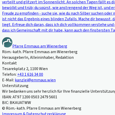
verteilt und glitzert im Sonnenlicht. An solchen Tagen fällt es 
bewölkt und trüb; du spürst, wie anstrengend der Weg ist, und er 
Freude zu empfinden - suche sie, wie du nach Silber suchen oder
ist nicht das Ergebnis eines blinden Zufalls. Mache dir bewusst, 
liegt. Erfreue dich daran, dass ich dich vollkommen verstehe un
dass ich Gemeinschaft mit dir habe, kann auch den finstersten Tag
Pfarre Emmaus am Wienerberg
Röm.-kath. Pfarre Emmaus am Wienerberg
HerausgeberIn, Alleininhaber, Redaktion
Kontakt
Tesarekplatz 2, 1100 Wien
Telefon:
+43 1 616 34 00
E-Mail:
kanzlei@emmaus.wien
Unterstützung
Wir bedanken uns sehr herzlich für Ihre finanzielle Unterstützun
IBAN: AT97 1200 0503 2479 5601
BIC: BKAUATWW
© Röm.-kath. Pfarre Emmaus am Wienerberg
Impressum & Datenschutzerklärung