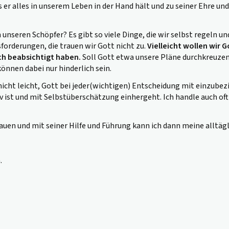
s er alles in unserem Leben in der Hand hält und zu seiner Ehre 
 unseren Schöpfer? Es gibt so viele Dinge, die wir selbst regeln u
orderungen, die trauen wir Gott nicht zu.
Vielleicht wollen wir 
ich beabsichtigt ha
ben
.
Soll Gott etwa unsere Pläne durchkreuzen?
nnen dabei nur hinderlich sein.
nicht leicht, Gott bei jeder(wichtigen) Entscheidung mit einzubezie
naiv ist und mit Selbstüberschätzung einhergeht.
Ich handle auch o
rauen und mit seiner Hilfe und Führung kann ich dann meine alltäg
.