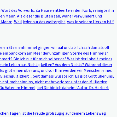
Wort des Vorwurfs. Zu Hause entleerte er den Korb, reinigte ihn
en Mann. Als dieser die Blüten sah, war er verwundert und
ann: „Weil jeder nur das weitergibt, was in seinem Herzen ist.“
freien Sternenhimmel gingen wir auf und ab. Ich sah damals oft
e ein Sandkorn am Meer der unzähligen Sterne des Himmels?
ert? Bin ich nur für mich selber da? Was ist der Inhalt meines
 mein Leben aus Nichtigkeiten? Aus dem Nichts? Während dieser
h: Es gibt einen über uns, und vor Ihm werden wir Menschen eines
ichgültigkeit ... Seit damals wusste ich: Es gibt Gott über uns,
icht mehr sinnlos, nicht mehr verloren unter den Milliarden
u Vater im Himmel, bei Dir bin ich daheim! Autor: Dr. Herbert
manchen Tagen ist die Freude großzügig auf deinem Lebensweg