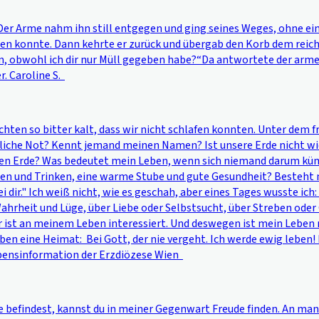
Der Arme nahm ihn still entgegen und ging seines Weges, ohne ein 
nden konnte. Dann kehrte er zurück und übergab den Korb dem reich
, obwohl ich dir nur Müll gegeben habe?“Da antwortete der arme M
. Caroline S.
Nächten so bitter kalt, dass wir nicht schlafen konnten. Unter dem 
iche Not? Kennt jemand meinen Namen? Ist unsere Erde nicht wi
hen Erde? Was bedeutet mein Leben, wenn sich niemand darum kümm
ssen und Trinken, eine warme Stube und gute Gesundheit? Besteht
i dir." Ich weiß nicht, wie es geschah, aber eines Tages wusste ic
heit und Lüge, über Liebe oder Selbstsucht, über Streben oder Gle
 ist an meinem Leben interessiert. Und deswegen ist mein Leben n
n eine Heimat: Bei Gott, der nie vergeht. Ich werde ewig leben! D
ubensinformation der Erzdiözese Wien
rade befindest, kannst du in meiner Gegenwart Freude finden. An 