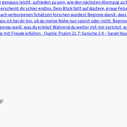
dir genauso leicht, zufrieden zu sein, wie den nächsten Atemzug zu
erscheint dir schier endlos. Dein Blick fällt auf düstere, graue F
 nach verborgenen Schätzen forschen würdest Beginne damit, dass d
dass ich bei dir bin, ob du meine Nähe nun spürst oder nicht. Begin
d genau weiß, was du erlebst Während du weiter mit mir sprichst, 
 mit Freude erfüllen. Quelle: Psalm 21,7; Sprüche 2,4 – Sarah Youn
g!