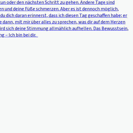
 tun oder den nächsten Schritt zu gehen. Andere Tage sind
elsen und deine Füße schmerzen. Aber es ist dennoch möglich,
u dich daran erinnerst, dass ich diesen Tag geschaffen habe; er
ne dann, mit mir über alles zu sprechen, was dir auf dem Herzen
wird sich deine Stimmung allmählich aufhellen. Das Bewusstsein,
g – Ich bin bei dir.