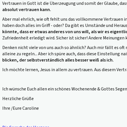
Vertrauen in Gott ist die Überzeugung und somit der Glaube, das
absolut vertrauen kann.
Aber mal ehrlich, wie oft fehlt uns das vollkommene Vertrauen in
haben doch alles im Griff - oder?
Da gibt es Umstände und Herausf
könnte, dass er etwas anderes von uns will, als wir es eigentl
Zufriedenheit erledigt wird.
Sicher ist sicher!
Andere Meinungen kö
Denken nicht viele von uns auch so ähnlich? Auch mir fällt es oft 
alleine zu regeln... Aber ich spüre auch, dass diese Einstellung 
blicken, der selbstverständlich alles besser weiß als ich.
Ich möchte lernen, Jesus in allem zu vertrauen. Aus diesem Vert
Ich wünsche Euch allen ein schönes Wochenende & Gottes Segen
Herzliche Grüße
Ihre /Eure Caroline